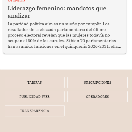
OPINION
Liderazgo femenino: mandatos que
analizar
La paridad política aún es un sueño por cumplir. Los
resultados de la elección parlamentaria del último
proceso electoral revelan que las mujeres todavía no
ocupan el 50% de las curules. Si bien 70 parlamentarias
han asumido funciones en el quinquenio 2026-2031, ellas
representan apenas el 36.8% de los 190 integrantes del
nuevo Congreso bicameral (60 senadores y 130
diputados).
TARIFAS
SUSCRIPCIONES
PUBLICIDAD WEB
OPERADORES
TRANSPARENCIA