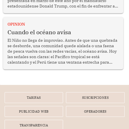
presentada en marzo de este año por el mandatario
estadounidense Donald Trump, con el fin de enfrentar al
crimen transnacional organizado y al tráfico de drogas.
OPINION
Cuando el océano avisa
El Niño no llega de improviso. Antes de que una quebrada
se desborde, una comunidad quede aislada o una faena
de pesca vuelva con las redes vacías, el océano avisa. Hoy
las señales son claras: el Pacífico tropical se está
calentando y el Perú tiene una ventana estrecha para
prepararse.
TARIFAS
SUSCRIPCIONES
PUBLICIDAD WEB
OPERADORES
TRANSPARENCIA