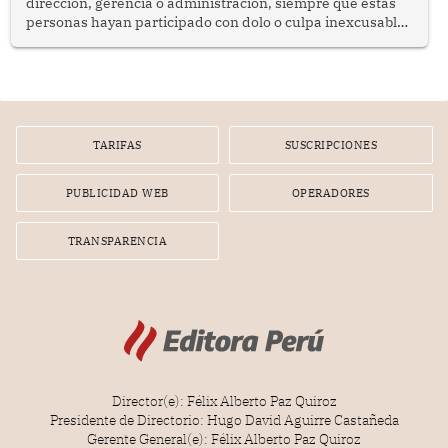
dirección, gerencia o administración, siempre que estas
personas hayan participado con dolo o culpa inexcusable
en el planeamiento, la realización o la ejecución de la
infracción. En un caso reciente, Indecopi sancionó al
gerente de un proveedor de servicios de entretenimiento
por la frustrada realización de un meet and greet con
Lionel Messi, cuya presencia fue ofrecida, a su vez, por el
gerente de la empresa promotora en una entrevista
TARIFAS
SUSCRIPCIONES
radial.
PUBLICIDAD WEB
OPERADORES
TRANSPARENCIA
Director(e): Félix Alberto Paz Quiroz
Presidente de Directorio: Hugo David Aguirre Castañeda
Gerente General(e): Félix Alberto Paz Quiroz