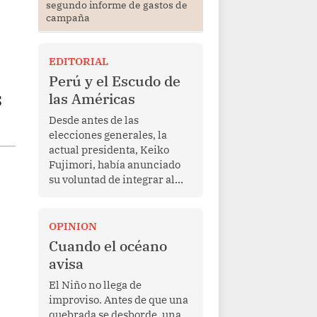
segundo informe de gastos de
campaña
EDITORIAL
Perú y el Escudo de
s
las Américas
Desde antes de las
elecciones generales, la
actual presidenta, Keiko
Fujimori, había anunciado
su voluntad de integrar al
Perú a la iniciativa Escudo
de las Américas, presentada
en marzo de este año por el
OPINION
mandatario estadounidense
Cuando el océano
Donald Trump, con el fin de
avisa
enfrentar al crimen
transnacional organizado y
El Niño no llega de
al tráfico de drogas.
improviso. Antes de que una
quebrada se desborde, una