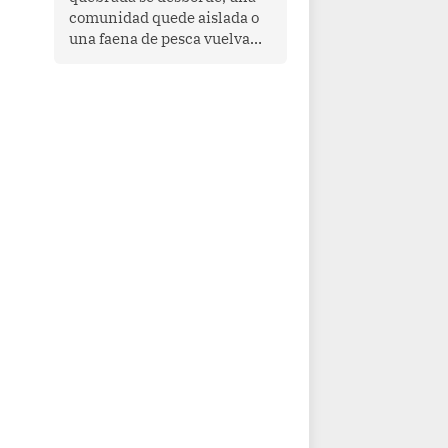
comunidad quede aislada o
una faena de pesca vuelva
con las redes vacías, el
océano avisa. Hoy las señales
son claras: el Pacífico
tropical se está calentando y
el Perú tiene una ventana
estrecha para prepararse.