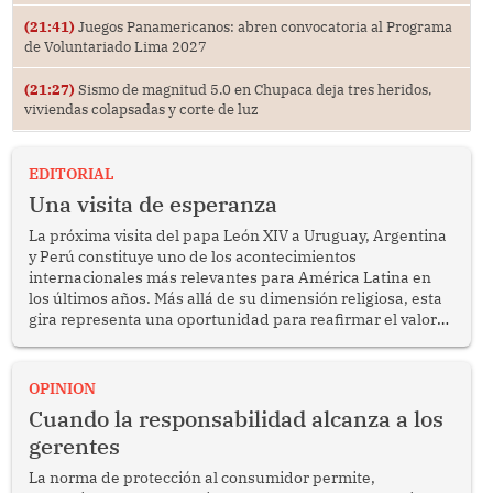
(21:41)
Juegos Panamericanos: abren convocatoria al Programa
de Voluntariado Lima 2027
(21:27)
Sismo de magnitud 5.0 en Chupaca deja tres heridos,
viviendas colapsadas y corte de luz
EDITORIAL
Una visita de esperanza
La próxima visita del papa León XIV a Uruguay, Argentina
y Perú constituye uno de los acontecimientos
internacionales más relevantes para América Latina en
los últimos años. Más allá de su dimensión religiosa, esta
gira representa una oportunidad para reafirmar el valor
del diálogo, fortalecer los vínculos entre los pueblos y
proyectar una imagen de cooperación en una región que
enfrenta desafíos en materia de desarrollo, cohesión
OPINION
social y gobernabilidad.
Cuando la responsabilidad alcanza a los
gerentes
La norma de protección al consumidor permite,