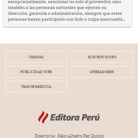
excepcionalmente, sancionar no solo al proveedor, sino
también a las personas naturales que ejercen su
dirección, gerencia o administración, siempre que estas
personas hayan participado con dolo o culpa inexcusable
en el planeamiento, la realización o la ejecución de la
infracción. En un caso reciente, Indecopi sancionó al
gerente de un proveedor de servicios de entretenimiento
por la frustrada realización de un meet and greet con
Lionel Messi, cuya presencia fue ofrecida, a su vez, por el
gerente de la empresa promotora en una entrevista
TARIFAS
SUSCRIPCIONES
radial.
PUBLICIDAD WEB
OPERADORES
TRANSPARENCIA
Director(e): Félix Alberto Paz Quiroz