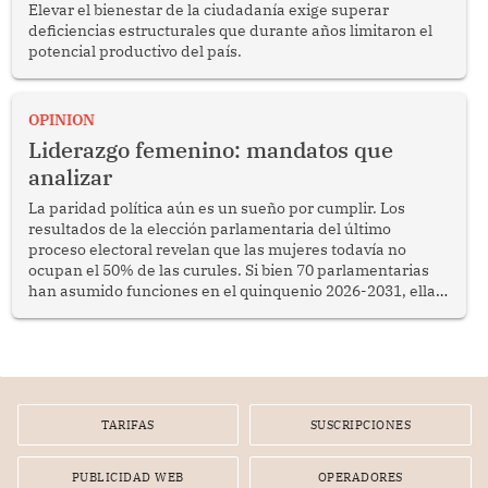
Elevar el bienestar de la ciudadanía exige superar
deficiencias estructurales que durante años limitaron el
potencial productivo del país.
OPINION
Liderazgo femenino: mandatos que
analizar
La paridad política aún es un sueño por cumplir. Los
resultados de la elección parlamentaria del último
proceso electoral revelan que las mujeres todavía no
ocupan el 50% de las curules. Si bien 70 parlamentarias
han asumido funciones en el quinquenio 2026-2031, ellas
representan apenas el 36.8% de los 190 integrantes del
nuevo Congreso bicameral (60 senadores y 130
diputados).
TARIFAS
SUSCRIPCIONES
PUBLICIDAD WEB
OPERADORES