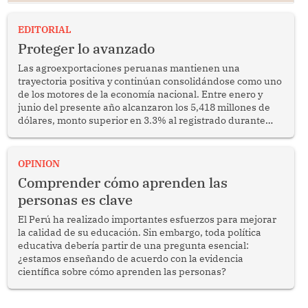
EDITORIAL
Proteger lo avanzado
Las agroexportaciones peruanas mantienen una
trayectoria positiva y continúan consolidándose como uno
de los motores de la economía nacional. Entre enero y
junio del presente año alcanzaron los 5,418 millones de
dólares, monto superior en 3.3% al registrado durante
similar periodo del 2025. Se trata de un resultado
alentador que confirma la capacidad del sector para
competir en los mercados internacionales y generar
OPINION
oportunidades de desarrollo en diversas regiones del
Comprender cómo aprenden las
país.
personas es clave
El Perú ha realizado importantes esfuerzos para mejorar
la calidad de su educación. Sin embargo, toda política
educativa debería partir de una pregunta esencial:
¿estamos enseñando de acuerdo con la evidencia
científica sobre cómo aprenden las personas?