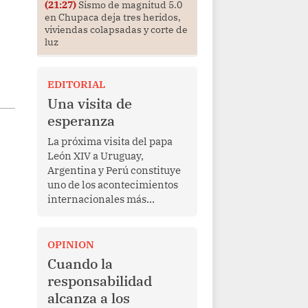
(21:27)
Sismo de magnitud 5.0
en Chupaca deja tres heridos,
viviendas colapsadas y corte de
luz
.
EDITORIAL
Una visita de
esperanza
La próxima visita del papa
León XIV a Uruguay,
Argentina y Perú constituye
uno de los acontecimientos
internacionales más
relevantes para América
Latina en los últimos años.
Más allá de su dimensión
OPINION
religiosa, esta gira
Cuando la
representa una oportunidad
responsabilidad
para reafirmar el valor del
alcanza a los
diálogo, fortalecer los