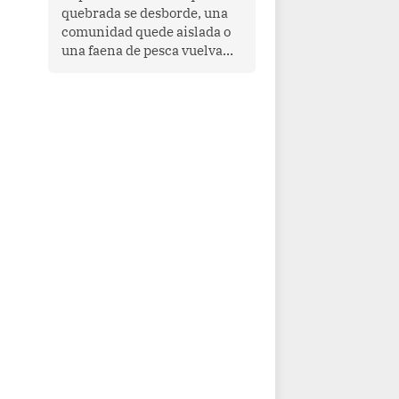
quebrada se desborde, una
comunidad quede aislada o
una faena de pesca vuelva
con las redes vacías, el
océano avisa. Hoy las señales
son claras: el Pacífico
tropical se está calentando y
el Perú tiene una ventana
estrecha para prepararse.