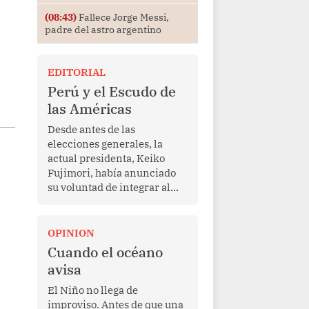
(08:43)
Fallece Jorge Messi,
padre del astro argentino
EDITORIAL
Perú y el Escudo de
las Américas
Desde antes de las
elecciones generales, la
actual presidenta, Keiko
Fujimori, había anunciado
su voluntad de integrar al
Perú a la iniciativa Escudo
de las Américas, presentada
en marzo de este año por el
OPINION
mandatario estadounidense
Cuando el océano
Donald Trump, con el fin de
avisa
enfrentar al crimen
transnacional organizado y
El Niño no llega de
al tráfico de drogas.
improviso. Antes de que una