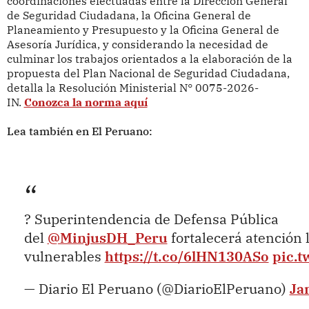
coordinaciones efectuadas entre la Dirección General
de Seguridad Ciudadana, la Oficina General de
Planeamiento y Presupuesto y la Oficina General de
Asesoría Jurídica, y considerando la necesidad de
culminar los trabajos orientados a la elaboración de la
propuesta del Plan Nacional de Seguridad Ciudadana,
detalla la Resolución Ministerial
N° 0075-2026-
IN.
Conozca la norma aquí
Lea también en El Peruano:
? Superintendencia de Defensa Pública
del
@MinjusDH_Peru
fortalecerá atención 
vulnerables
https://t.co/6lHN130ASo
pic.
— Diario El Peruano (@DiarioElPeruano)
Ja