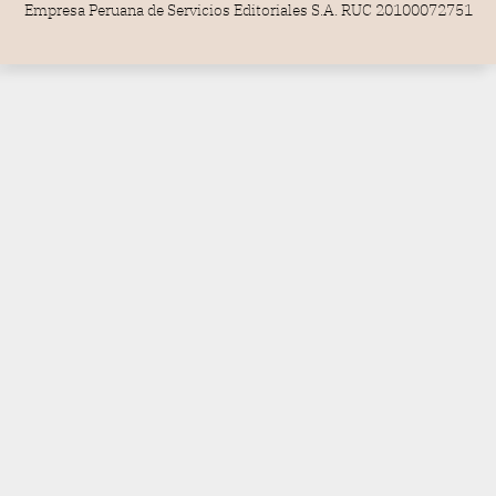
Empresa Peruana de Servicios Editoriales S.A. RUC 20100072751