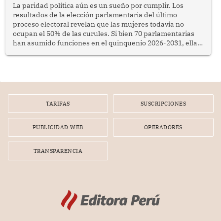
La paridad política aún es un sueño por cumplir. Los
resultados de la elección parlamentaria del último
proceso electoral revelan que las mujeres todavía no
ocupan el 50% de las curules. Si bien 70 parlamentarias
han asumido funciones en el quinquenio 2026-2031, ellas
representan apenas el 36.8% de los 190 integrantes del
nuevo Congreso bicameral (60 senadores y 130
diputados).
TARIFAS
SUSCRIPCIONES
PUBLICIDAD WEB
OPERADORES
TRANSPARENCIA