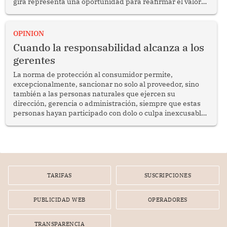
gira representa una oportunidad para reafirmar el valor
del diálogo, fortalecer los vínculos entre los pueblos y
proyectar una imagen de cooperación en una región que
enfrenta desafíos en materia de desarrollo, cohesión
OPINION
social y gobernabilidad.
Cuando la responsabilidad alcanza a los
gerentes
La norma de protección al consumidor permite,
excepcionalmente, sancionar no solo al proveedor, sino
también a las personas naturales que ejercen su
dirección, gerencia o administración, siempre que estas
personas hayan participado con dolo o culpa inexcusable
en el planeamiento, la realización o la ejecución de la
infracción. En un caso reciente, Indecopi sancionó al
gerente de un proveedor de servicios de entretenimiento
por la frustrada realización de un meet and greet con
Lionel Messi, cuya presencia fue ofrecida, a su vez, por el
gerente de la empresa promotora en una entrevista
TARIFAS
SUSCRIPCIONES
radial.
PUBLICIDAD WEB
OPERADORES
TRANSPARENCIA