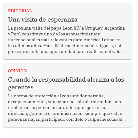
EDITORIAL
Una visita de esperanza
La próxima visita del papa León XIV a Uruguay, Argentina
y Perú constituye uno de los acontecimientos
internacionales más relevantes para América Latina en
los últimos años. Más allá de su dimensión religiosa, esta
gira representa una oportunidad para reafirmar el valor
del diálogo, fortalecer los vínculos entre los pueblos y
proyectar una imagen de cooperación en una región que
enfrenta desafíos en materia de desarrollo, cohesión
OPINION
social y gobernabilidad.
Cuando la responsabilidad alcanza a los
gerentes
La norma de protección al consumidor permite,
excepcionalmente, sancionar no solo al proveedor, sino
también a las personas naturales que ejercen su
dirección, gerencia o administración, siempre que estas
personas hayan participado con dolo o culpa inexcusable
en el planeamiento, la realización o la ejecución de la
infracción. En un caso reciente, Indecopi sancionó al
gerente de un proveedor de servicios de entretenimiento