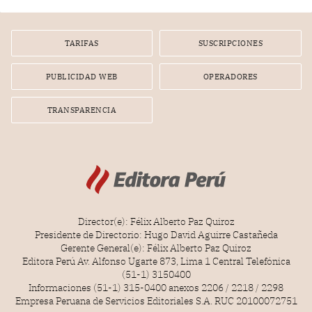
por la frustrada realización de un meet and greet con
Lionel Messi, cuya presencia fue ofrecida, a su vez, por el
gerente de la empresa promotora en una entrevista
TARIFAS
SUSCRIPCIONES
radial.
PUBLICIDAD WEB
OPERADORES
TRANSPARENCIA
Director(e): Félix Alberto Paz Quiroz
Presidente de Directorio: Hugo David Aguirre Castañeda
Gerente General(e): Félix Alberto Paz Quiroz
Editora Perú Av. Alfonso Ugarte 873, Lima 1 Central Telefónica
(51-1) 3150400
Informaciones (51-1) 315-0400 anexos 2206 / 2218 / 2298
Empresa Peruana de Servicios Editoriales S.A. RUC 20100072751