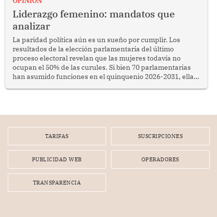
OPINION
Liderazgo femenino: mandatos que
analizar
La paridad política aún es un sueño por cumplir. Los
resultados de la elección parlamentaria del último
proceso electoral revelan que las mujeres todavía no
ocupan el 50% de las curules. Si bien 70 parlamentarias
han asumido funciones en el quinquenio 2026-2031, ellas
representan apenas el 36.8% de los 190 integrantes del
nuevo Congreso bicameral (60 senadores y 130
diputados).
TARIFAS
SUSCRIPCIONES
PUBLICIDAD WEB
OPERADORES
TRANSPARENCIA