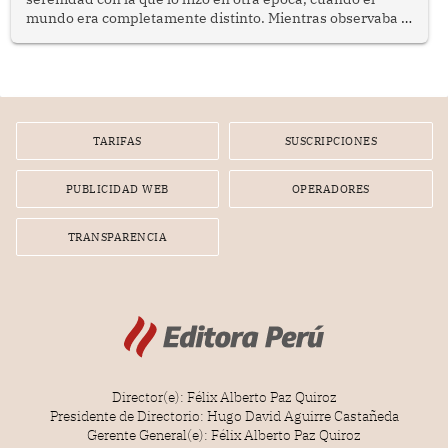
mundo era completamente distinto. Mientras observaba el
lento movimiento de sus agujas pensé que algunas cosas
poseen una misteriosa capacidad para sobrevivir al
tiempo.
TARIFAS
SUSCRIPCIONES
PUBLICIDAD WEB
OPERADORES
TRANSPARENCIA
Director(e): Félix Alberto Paz Quiroz
Presidente de Directorio: Hugo David Aguirre Castañeda
Gerente General(e): Félix Alberto Paz Quiroz