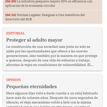
(06:30)
La industria pesquera mejora 30% su eficiencia con
aplicación de la economía circular
(06:16)
Normas Legales: Designan a tres miembros del
directorio del BCR
EDITORIAL
Proteger al adulto mayor
La construcción de una sociedad más justa no solo se
mide por las oportunidades que ofrece a las nuevas
generaciones, sino también por la manera en que protege
a quienes, después de una vida de esfuerzo y trabajo,
afrontan la vejez en condiciones de vulnerabilidad. El
anuncio formulado por la presidenta de la república,
Keiko Fujimori, de incrementar de 350 a 700 soles
bimestrales el subsidio que reciben los beneficiarios del
OPINION
programa Pensión 65 abre una oportunidad para
Pequeñas eternidades
reflexionar sobre la importancia de fortalecer las políticas
públicas dirigidas a los adultos mayores en pobreza.
Hace algunos días volví a darle cuerda a un reloj fabricado
hace más de ochenta años. Después de unos segundos de
silencio, el viejo mecanismo volvió a latir con la misma
serenidad con la que lo hizo en otra época, cuando el