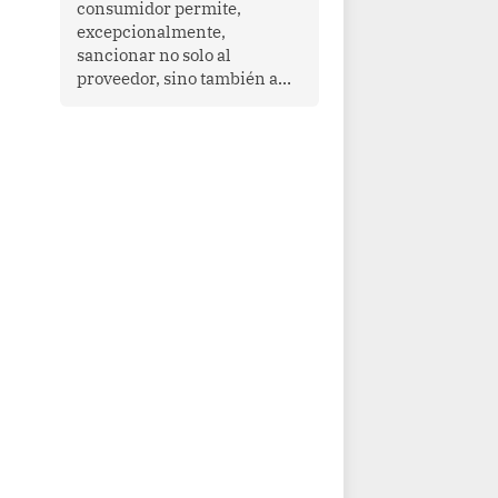
consumidor permite,
que enfrenta desafíos en
excepcionalmente,
materia de desarrollo,
sancionar no solo al
cohesión social y
proveedor, sino también a
gobernabilidad.
las personas naturales que
ejercen su dirección,
gerencia o administración,
siempre que estas personas
hayan participado con dolo o
culpa inexcusable en el
planeamiento, la realización
o la ejecución de la
infracción. En un caso
reciente, Indecopi sancionó
al gerente de un proveedor
de servicios de
entretenimiento por la
frustrada realización de un
meet and greet con Lionel
Messi, cuya presencia fue
ofrecida, a su vez, por el