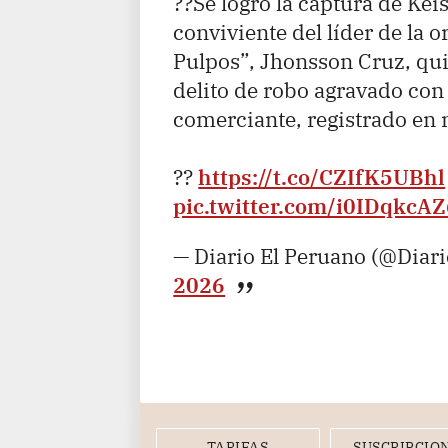
??Se logró la captura de Keis
conviviente del líder de la 
Pulpos”, Jhonsson Cruz, qui
delito de robo agravado con
comerciante, registrado en
??
https://t.co/CZIfK5UBhl
pic.twitter.com/i0IDqkcA
— Diario El Peruano (@Diar
2026
TARIFAS
SUSCRIPCIO