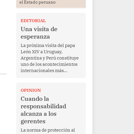
el Estado peruano
EDITORIAL
Una visita de
esperanza
La próxima visita del papa
León XIV a Uruguay,
Argentina y Perú constituye
uno de los acontecimientos
internacionales más
relevantes para América
Latina en los últimos años.
Más allá de su dimensión
OPINION
religiosa, esta gira
Cuando la
representa una oportunidad
responsabilidad
para reafirmar el valor del
alcanza a los
diálogo, fortalecer los
gerentes
vínculos entre los pueblos y
proyectar una imagen de
La norma de protección al
cooperación en una región