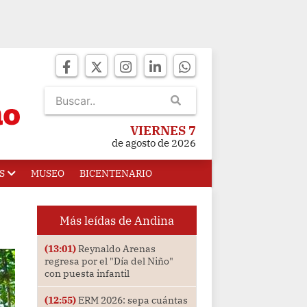
VIERNES 7
de agosto de 2026
S
MUSEO
BICENTENARIO
Más leídas de Andina
(13:01)
Reynaldo Arenas
regresa por el "Día del Niño"
con puesta infantil
(12:55)
ERM 2026: sepa cuántas