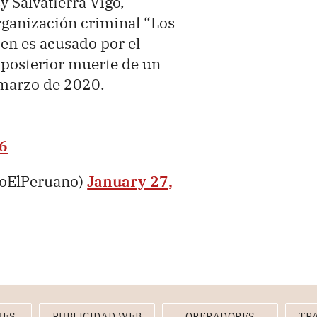
y Salvatierra Vigo,
organización criminal “Los
en es acusado por el
 posterior muerte de un
 marzo de 2020.
Z6
ioElPeruano)
January 27,
NES
PUBLICIDAD WEB
OPERADORES
TR