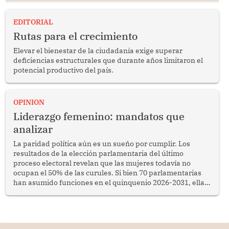
EDITORIAL
Rutas para el crecimiento
Elevar el bienestar de la ciudadanía exige superar
deficiencias estructurales que durante años limitaron el
potencial productivo del país.
OPINION
Liderazgo femenino: mandatos que
analizar
La paridad política aún es un sueño por cumplir. Los
resultados de la elección parlamentaria del último
proceso electoral revelan que las mujeres todavía no
ocupan el 50% de las curules. Si bien 70 parlamentarias
han asumido funciones en el quinquenio 2026-2031, ellas
representan apenas el 36.8% de los 190 integrantes del
nuevo Congreso bicameral (60 senadores y 130
diputados).