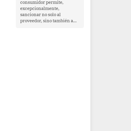
consumidor permite,
que enfrenta desafíos en
excepcionalmente,
materia de desarrollo,
sancionar no solo al
cohesión social y
proveedor, sino también a
gobernabilidad.
las personas naturales que
ejercen su dirección,
gerencia o administración,
siempre que estas personas
hayan participado con dolo o
culpa inexcusable en el
planeamiento, la realización
o la ejecución de la
infracción. En un caso
reciente, Indecopi sancionó
al gerente de un proveedor
de servicios de
entretenimiento por la
frustrada realización de un
meet and greet con Lionel
Messi, cuya presencia fue
ofrecida, a su vez, por el