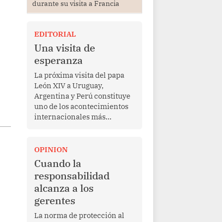
durante su visita a Francia
EDITORIAL
Una visita de
esperanza
La próxima visita del papa
León XIV a Uruguay,
Argentina y Perú constituye
uno de los acontecimientos
internacionales más
relevantes para América
Latina en los últimos años.
Más allá de su dimensión
OPINION
religiosa, esta gira
Cuando la
representa una oportunidad
responsabilidad
para reafirmar el valor del
alcanza a los
diálogo, fortalecer los
gerentes
vínculos entre los pueblos y
proyectar una imagen de
La norma de protección al
cooperación en una región