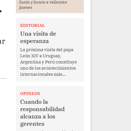
Junín y honra a valientes
r
jinetes
EDITORIAL
Una visita de
ar
esperanza
La próxima visita del papa
León XIV a Uruguay,
Argentina y Perú constituye
uno de los acontecimientos
internacionales más
relevantes para América
Latina en los últimos años.
Más allá de su dimensión
OPINION
religiosa, esta gira
Cuando la
representa una oportunidad
responsabilidad
para reafirmar el valor del
alcanza a los
diálogo, fortalecer los
gerentes
vínculos entre los pueblos y
proyectar una imagen de