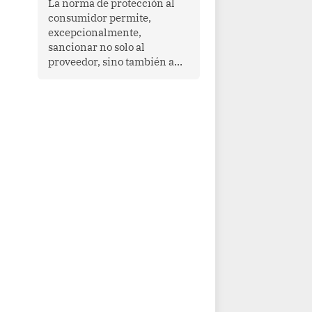
La norma de protección al
cooperación en una región
consumidor permite,
que enfrenta desafíos en
excepcionalmente,
materia de desarrollo,
sancionar no solo al
cohesión social y
proveedor, sino también a
gobernabilidad.
las personas naturales que
ejercen su dirección,
gerencia o administración,
siempre que estas personas
hayan participado con dolo o
culpa inexcusable en el
planeamiento, la realización
o la ejecución de la
infracción. En un caso
reciente, Indecopi sancionó
al gerente de un proveedor
de servicios de
entretenimiento por la
frustrada realización de un
meet and greet con Lionel
Messi, cuya presencia fue
ofrecida, a su vez, por el