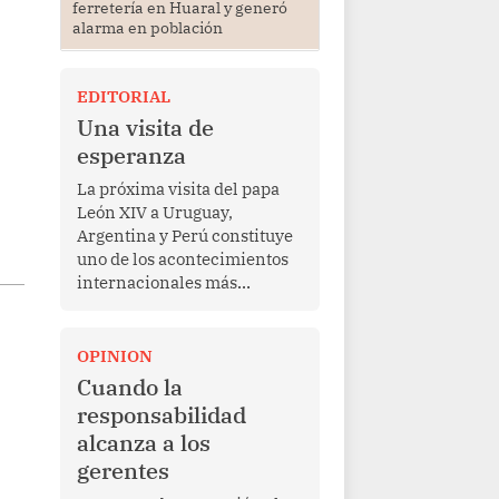
ferretería en Huaral y generó
alarma en población
EDITORIAL
Una visita de
esperanza
La próxima visita del papa
León XIV a Uruguay,
Argentina y Perú constituye
uno de los acontecimientos
internacionales más
relevantes para América
Latina en los últimos años.
Más allá de su dimensión
OPINION
religiosa, esta gira
Cuando la
representa una oportunidad
responsabilidad
para reafirmar el valor del
alcanza a los
diálogo, fortalecer los
gerentes
vínculos entre los pueblos y
proyectar una imagen de