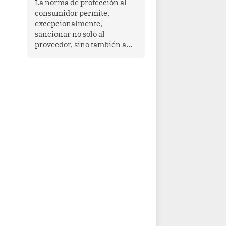
La norma de protección al
cooperación en una región
consumidor permite,
que enfrenta desafíos en
excepcionalmente,
materia de desarrollo,
sancionar no solo al
cohesión social y
proveedor, sino también a
gobernabilidad.
las personas naturales que
ejercen su dirección,
gerencia o administración,
siempre que estas personas
hayan participado con dolo o
culpa inexcusable en el
planeamiento, la realización
o la ejecución de la
infracción. En un caso
reciente, Indecopi sancionó
al gerente de un proveedor
de servicios de
entretenimiento por la
frustrada realización de un
meet and greet con Lionel
Messi, cuya presencia fue
ofrecida, a su vez, por el