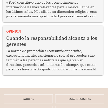
y Perú constituye uno de los acontecimientos
internacionales más relevantes para América Latina en
los últimos años. Más allá de su dimensión religiosa, esta
gira representa una oportunidad para reafirmar el valor
del diálogo, fortalecer los vínculos entre los pueblos y
proyectar una imagen de cooperación en una región que
enfrenta desafíos en materia de desarrollo, cohesión
OPINION
social y gobernabilidad.
Cuando la responsabilidad alcanza a los
gerentes
La norma de protección al consumidor permite,
excepcionalmente, sancionar no solo al proveedor, sino
también a las personas naturales que ejercen su
dirección, gerencia o administración, siempre que estas
personas hayan participado con dolo o culpa inexcusable
en el planeamiento, la realización o la ejecución de la
infracción. En un caso reciente, Indecopi sancionó al
gerente de un proveedor de servicios de entretenimiento
por la frustrada realización de un meet and greet con
Lionel Messi, cuya presencia fue ofrecida, a su vez, por el
gerente de la empresa promotora en una entrevista
TARIFAS
SUSCRIPCIONES
radial.