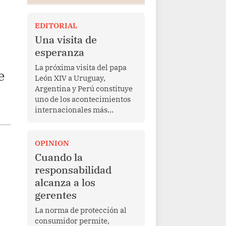
EDITORIAL
Una visita de
esperanza
La próxima visita del papa
e
León XIV a Uruguay,
Argentina y Perú constituye
uno de los acontecimientos
internacionales más
relevantes para América
Latina en los últimos años.
Más allá de su dimensión
OPINION
religiosa, esta gira
Cuando la
representa una oportunidad
responsabilidad
para reafirmar el valor del
alcanza a los
diálogo, fortalecer los
gerentes
vínculos entre los pueblos y
proyectar una imagen de
La norma de protección al
cooperación en una región
consumidor permite,