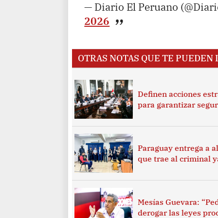
— Diario El Peruano (@Diar
2026
OTRAS NOTAS QUE TE PUEDEN 
Definen acciones estr
para garantizar segur
Paraguay entrega a al
que trae al criminal 
Mesías Guevara: “Ped
derogar las leyes pro