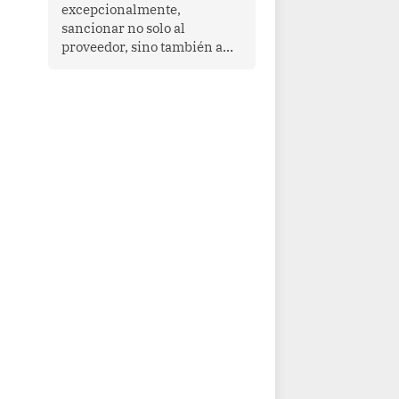
que enfrenta desafíos en
excepcionalmente,
materia de desarrollo,
sancionar no solo al
cohesión social y
proveedor, sino también a
gobernabilidad.
las personas naturales que
ejercen su dirección,
gerencia o administración,
siempre que estas personas
hayan participado con dolo o
culpa inexcusable en el
planeamiento, la realización
o la ejecución de la
infracción. En un caso
reciente, Indecopi sancionó
al gerente de un proveedor
de servicios de
entretenimiento por la
frustrada realización de un
meet and greet con Lionel
Messi, cuya presencia fue
ofrecida, a su vez, por el
gerente de la empresa