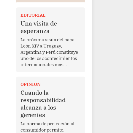
EDITORIAL
Una visita de
esperanza
La próxima visita del papa
León XIV a Uruguay,
Argentina y Perú constituye
uno de los acontecimientos
internacionales más
relevantes para América
Latina en los últimos años.
Más allá de su dimensión
OPINION
religiosa, esta gira
Cuando la
representa una oportunidad
responsabilidad
para reafirmar el valor del
alcanza a los
diálogo, fortalecer los
gerentes
vínculos entre los pueblos y
proyectar una imagen de
La norma de protección al
cooperación en una región
consumidor permite,