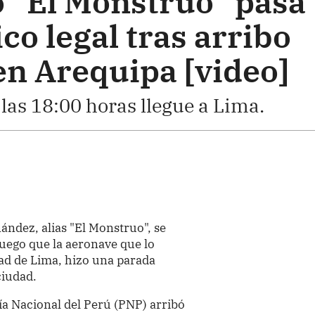
 "El Monstruo" pasa
o legal tras arribo
en Arequipa [video]
 las 18:00 horas llegue a Lima.
ndez, alias "El Monstruo", se
luego que la aeronave que lo
dad de Lima, hizo una parada
ciudad.
ía Nacional del Perú (PNP) arribó