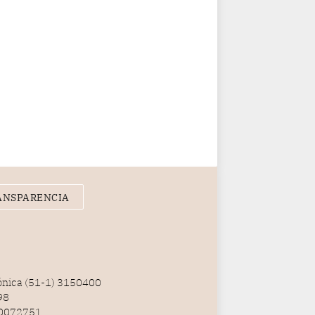
ANSPARENCIA
fónica (51-1) 3150400
98
100072751