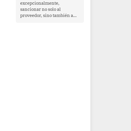
que enfrenta desafíos en
excepcionalmente,
materia de desarrollo,
sancionar no solo al
cohesión social y
proveedor, sino también a
gobernabilidad.
las personas naturales que
ejercen su dirección,
gerencia o administración,
siempre que estas personas
hayan participado con dolo o
culpa inexcusable en el
planeamiento, la realización
o la ejecución de la
infracción. En un caso
reciente, Indecopi sancionó
al gerente de un proveedor
de servicios de
entretenimiento por la
frustrada realización de un
meet and greet con Lionel
Messi, cuya presencia fue
ofrecida, a su vez, por el
gerente de la empresa