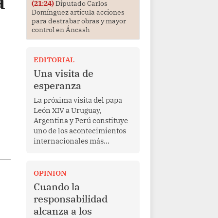
a
(21:24)
Diputado Carlos
Domínguez articula acciones
para destrabar obras y mayor
control en Áncash
EDITORIAL
Una visita de
esperanza
La próxima visita del papa
León XIV a Uruguay,
Argentina y Perú constituye
uno de los acontecimientos
internacionales más
relevantes para América
Latina en los últimos años.
Más allá de su dimensión
OPINION
religiosa, esta gira
Cuando la
representa una oportunidad
responsabilidad
para reafirmar el valor del
alcanza a los
diálogo, fortalecer los