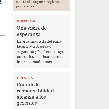
e
contra el dengue a regiones
priorizadas
EDITORIAL
Una visita de
esperanza
La próxima visita del papa
León XIV a Uruguay,
Argentina y Perú constituye
uno de los acontecimientos
internacionales más
relevantes para América
Latina en los últimos años.
Más allá de su dimensión
OPINION
religiosa, esta gira
Cuando la
representa una oportunidad
responsabilidad
para reafirmar el valor del
alcanza a los
diálogo, fortalecer los
gerentes
vínculos entre los pueblos y
proyectar una imagen de