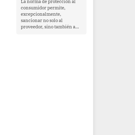
La norma de protección al
cooperación en una región
consumidor permite,
que enfrenta desafíos en
excepcionalmente,
materia de desarrollo,
sancionar no solo al
cohesión social y
proveedor, sino también a
gobernabilidad.
las personas naturales que
ejercen su dirección,
gerencia o administración,
siempre que estas personas
hayan participado con dolo o
culpa inexcusable en el
planeamiento, la realización
o la ejecución de la
infracción. En un caso
reciente, Indecopi sancionó
al gerente de un proveedor
de servicios de
entretenimiento por la
frustrada realización de un
meet and greet con Lionel
Messi, cuya presencia fue
ofrecida, a su vez, por el