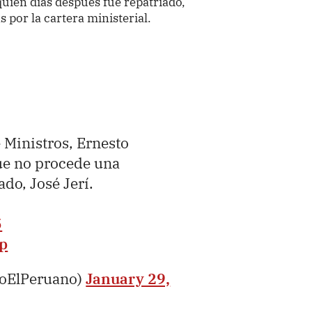
ien días después fue repatriado,
 por la cartera ministerial.
 Ministros, Ernesto
ue no procede una
ado, José Jerí.
5
Lp
ioElPeruano)
January 29,