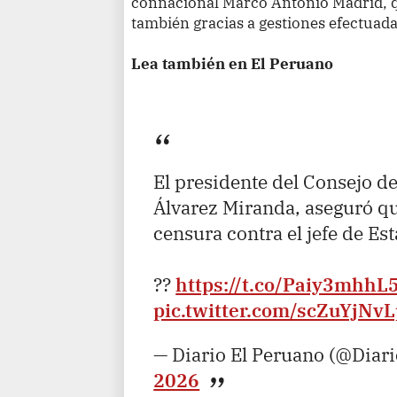
connacional Marco Antonio Madrid, qu
también gracias a gestiones efectuadas
Lea también en El Peruano
El presidente del Consejo de
Álvarez Miranda, aseguró q
censura contra el jefe de Est
??
https://t.co/Paiy3mhhL
pic.twitter.com/scZuYjNv
— Diario El Peruano (@Diar
2026