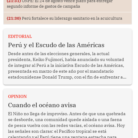
(21:31)
ONPE: El 24 de agosto vence plazo para entregar
segundo informe de gastos de campaña
(21:30)
Perú fortalece su liderazgo sanitario en la acuicultura
EDITORIAL
Perú y el Escudo de las Américas
Desde antes de las elecciones generales, la actual
presidenta, Keiko Fujimori, había anunciado su voluntad
de integrar al Perú a la iniciativa Escudo de las Américas,
presentada en marzo de este año por el mandatario
estadounidense Donald Trump, con el fin de enfrentar al
crimen transnacional organizado y al tráfico de drogas.
OPINION
Cuando el océano avisa
El Niño no llega de improviso. Antes de que una quebrada
se desborde, una comunidad quede aislada o una faena
de pesca vuelva con las redes vacías, el océano avisa. Hoy
las señales son claras: el Pacífico tropical se está
calentando y el Perú tiene una ventana estrecha para