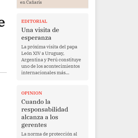
en Cañaris
e
EDITORIAL
Una visita de
esperanza
La próxima visita del papa
León XIV a Uruguay,
Argentina y Perú constituye
uno de los acontecimientos
internacionales más
relevantes para América
Latina en los últimos años.
Más allá de su dimensión
OPINION
religiosa, esta gira
Cuando la
representa una oportunidad
responsabilidad
para reafirmar el valor del
alcanza a los
diálogo, fortalecer los
gerentes
vínculos entre los pueblos y
proyectar una imagen de
La norma de protección al
cooperación en una región