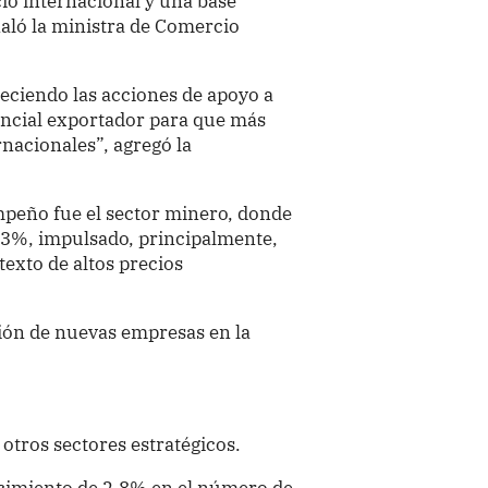
io internacional y una base
ñaló la ministra de Comercio
leciendo las acciones de apoyo a
encial exportador para que más
nacionales”, agregó la
mpeño fue el sector minero, donde
.3%, impulsado, principalmente,
exto de altos precios
ción de nuevas empresas en la
otros sectores estratégicos.
cimiento de 2.8% en el número de