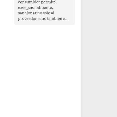
consumidor permite,
que enfrenta desafíos en
excepcionalmente,
materia de desarrollo,
sancionar no solo al
cohesión social y
proveedor, sino también a
gobernabilidad.
las personas naturales que
ejercen su dirección,
gerencia o administración,
siempre que estas personas
hayan participado con dolo o
culpa inexcusable en el
planeamiento, la realización
o la ejecución de la
infracción. En un caso
reciente, Indecopi sancionó
al gerente de un proveedor
de servicios de
entretenimiento por la
frustrada realización de un
meet and greet con Lionel
Messi, cuya presencia fue
ofrecida, a su vez, por el