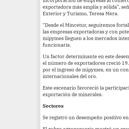
incorporación de empresas al comerc
exportadora más amplia y sólida”, se
Exterior y Turismo, Teresa Mera.
“Desde el Mincetur, seguiremos forta
las empresas exportadoras y con pot
mipymes lleguen a los mercados inter
funcionaria.
Un factor determinante en este dese
el número de exportadores creció 19
por el ingreso de mipymes, en un cont
internacionales del oro.
Este escenario favoreció la participa
exportación de minerales.
Sectores
Se registró un desempeño positivo en 
El rubro agropecuario mostró un cre