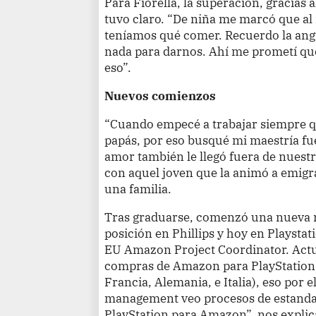
Para Fiorella, la superación, gracias 
tuvo claro. “De niña me marcó que al 
teníamos qué comer. Recuerdo la ang
nada para darnos. Ahí me prometí qu
eso”.
Nuevos comienzos
“Cuando empecé a trabajar siempre qu
papás, por eso busqué mi maestría fue
amor también le llegó fuera de nuestr
con aquel joven que la animó a emig
una familia.
Tras graduarse, comenzó una nueva r
posición en Phillips y hoy en Playsta
EU Amazon Project Coordinator. Actu
compras de Amazon para PlayStation 
Francia, Alemania, e Italia), eso por e
management veo procesos de estandar
PlayStation para Amazon”, nos explic