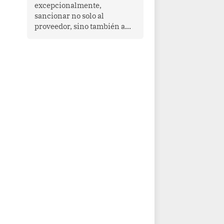
que enfrenta desafíos en
excepcionalmente,
materia de desarrollo,
sancionar no solo al
cohesión social y
proveedor, sino también a
gobernabilidad.
las personas naturales que
ejercen su dirección,
gerencia o administración,
siempre que estas personas
hayan participado con dolo o
culpa inexcusable en el
planeamiento, la realización
o la ejecución de la
infracción. En un caso
reciente, Indecopi sancionó
al gerente de un proveedor
de servicios de
entretenimiento por la
frustrada realización de un
meet and greet con Lionel
Messi, cuya presencia fue
ofrecida, a su vez, por el
gerente de la empresa