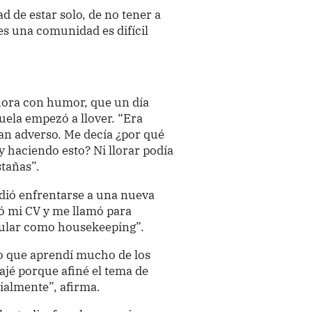
d de estar solo, de no tener a
nes una comunidad es difícil
hora con humor, que un día
uela empezó a llover. “Era
an adverso. Me decía ¿por qué
y haciendo esto? Ni llorar podía
stañas”.
idió enfrentarse a una nueva
ó mi CV y me llamó para
tular como housekeeping”.
to que aprendí mucho de los
bajé porque afiné el tema de
ialmente”, afirma.