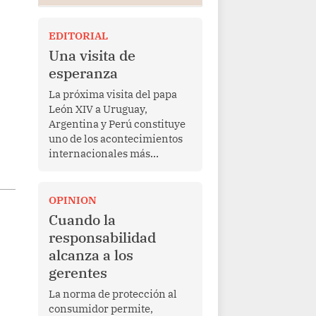
EDITORIAL
Una visita de
esperanza
La próxima visita del papa
León XIV a Uruguay,
Argentina y Perú constituye
uno de los acontecimientos
internacionales más
relevantes para América
Latina en los últimos años.
Más allá de su dimensión
OPINION
religiosa, esta gira
Cuando la
representa una oportunidad
responsabilidad
para reafirmar el valor del
alcanza a los
diálogo, fortalecer los
gerentes
vínculos entre los pueblos y
proyectar una imagen de
La norma de protección al
cooperación en una región
consumidor permite,