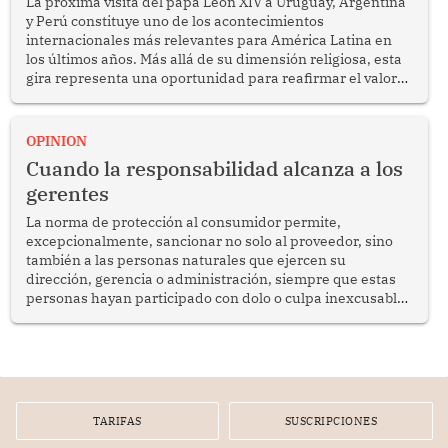
La próxima visita del papa León XIV a Uruguay, Argentina
y Perú constituye uno de los acontecimientos
internacionales más relevantes para América Latina en
los últimos años. Más allá de su dimensión religiosa, esta
gira representa una oportunidad para reafirmar el valor
del diálogo, fortalecer los vínculos entre los pueblos y
proyectar una imagen de cooperación en una región que
enfrenta desafíos en materia de desarrollo, cohesión
OPINION
social y gobernabilidad.
Cuando la responsabilidad alcanza a los
gerentes
La norma de protección al consumidor permite,
excepcionalmente, sancionar no solo al proveedor, sino
también a las personas naturales que ejercen su
dirección, gerencia o administración, siempre que estas
personas hayan participado con dolo o culpa inexcusable
en el planeamiento, la realización o la ejecución de la
infracción. En un caso reciente, Indecopi sancionó al
gerente de un proveedor de servicios de entretenimiento
por la frustrada realización de un meet and greet con
Lionel Messi, cuya presencia fue ofrecida, a su vez, por el
gerente de la empresa promotora en una entrevista
TARIFAS
SUSCRIPCIONES
radial.