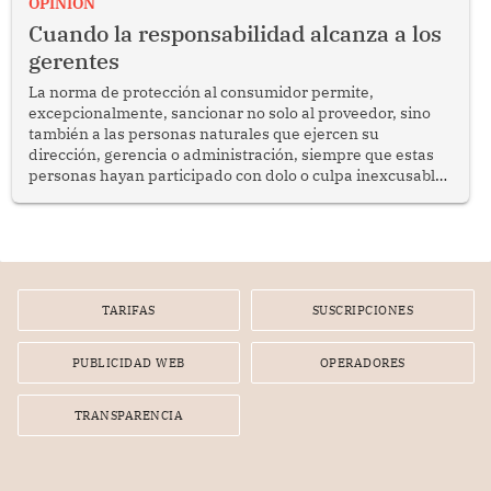
OPINION
social y gobernabilidad.
Cuando la responsabilidad alcanza a los
gerentes
La norma de protección al consumidor permite,
excepcionalmente, sancionar no solo al proveedor, sino
también a las personas naturales que ejercen su
dirección, gerencia o administración, siempre que estas
personas hayan participado con dolo o culpa inexcusable
en el planeamiento, la realización o la ejecución de la
infracción. En un caso reciente, Indecopi sancionó al
gerente de un proveedor de servicios de entretenimiento
por la frustrada realización de un meet and greet con
Lionel Messi, cuya presencia fue ofrecida, a su vez, por el
gerente de la empresa promotora en una entrevista
TARIFAS
SUSCRIPCIONES
radial.
PUBLICIDAD WEB
OPERADORES
TRANSPARENCIA