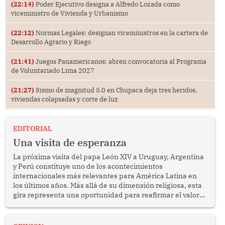
(22:14)
Poder Ejecutivo designa a Alfredo Lozada como
viceministro de Vivienda y Urbanismo
(22:12)
Normas Legales: designan viceministros en la cartera de
Desarrollo Agrario y Riego
(21:41)
Juegos Panamericanos: abren convocatoria al Programa
de Voluntariado Lima 2027
(21:27)
Sismo de magnitud 5.0 en Chupaca deja tres heridos,
viviendas colapsadas y corte de luz
EDITORIAL
Una visita de esperanza
La próxima visita del papa León XIV a Uruguay, Argentina
y Perú constituye uno de los acontecimientos
internacionales más relevantes para América Latina en
los últimos años. Más allá de su dimensión religiosa, esta
gira representa una oportunidad para reafirmar el valor
del diálogo, fortalecer los vínculos entre los pueblos y
proyectar una imagen de cooperación en una región que
enfrenta desafíos en materia de desarrollo, cohesión