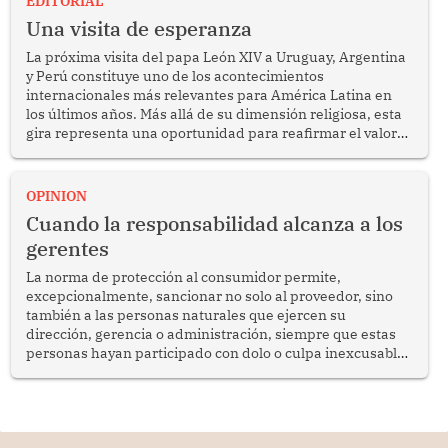
EDITORIAL
Una visita de esperanza
La próxima visita del papa León XIV a Uruguay, Argentina
y Perú constituye uno de los acontecimientos
internacionales más relevantes para América Latina en
los últimos años. Más allá de su dimensión religiosa, esta
gira representa una oportunidad para reafirmar el valor
del diálogo, fortalecer los vínculos entre los pueblos y
proyectar una imagen de cooperación en una región que
enfrenta desafíos en materia de desarrollo, cohesión
OPINION
social y gobernabilidad.
Cuando la responsabilidad alcanza a los
gerentes
La norma de protección al consumidor permite,
excepcionalmente, sancionar no solo al proveedor, sino
también a las personas naturales que ejercen su
dirección, gerencia o administración, siempre que estas
personas hayan participado con dolo o culpa inexcusable
en el planeamiento, la realización o la ejecución de la
infracción. En un caso reciente, Indecopi sancionó al
gerente de un proveedor de servicios de entretenimiento
por la frustrada realización de un meet and greet con