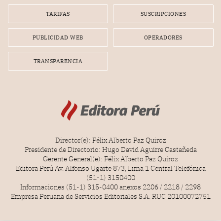
Lionel Messi, cuya presencia fue ofrecida, a su vez, por el
gerente de la empresa promotora en una entrevista
TARIFAS
SUSCRIPCIONES
radial.
PUBLICIDAD WEB
OPERADORES
TRANSPARENCIA
Director(e): Félix Alberto Paz Quiroz
Presidente de Directorio: Hugo David Aguirre Castañeda
Gerente General(e): Félix Alberto Paz Quiroz
Editora Perú Av. Alfonso Ugarte 873, Lima 1 Central Telefónica
(51-1) 3150400
Informaciones (51-1) 315-0400 anexos 2206 / 2218 / 2298
Empresa Peruana de Servicios Editoriales S.A. RUC 20100072751