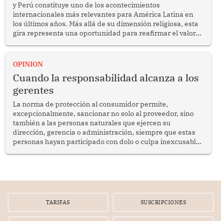
y Perú constituye uno de los acontecimientos
internacionales más relevantes para América Latina en
los últimos años. Más allá de su dimensión religiosa, esta
gira representa una oportunidad para reafirmar el valor
del diálogo, fortalecer los vínculos entre los pueblos y
proyectar una imagen de cooperación en una región que
enfrenta desafíos en materia de desarrollo, cohesión
OPINION
social y gobernabilidad.
Cuando la responsabilidad alcanza a los
gerentes
La norma de protección al consumidor permite,
excepcionalmente, sancionar no solo al proveedor, sino
también a las personas naturales que ejercen su
dirección, gerencia o administración, siempre que estas
personas hayan participado con dolo o culpa inexcusable
en el planeamiento, la realización o la ejecución de la
infracción. En un caso reciente, Indecopi sancionó al
gerente de un proveedor de servicios de entretenimiento
por la frustrada realización de un meet and greet con
Lionel Messi, cuya presencia fue ofrecida, a su vez, por el
gerente de la empresa promotora en una entrevista
TARIFAS
SUSCRIPCIONES
radial.