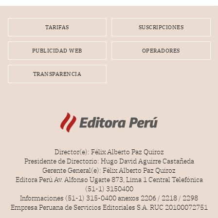
TARIFAS
SUSCRIPCIONES
PUBLICIDAD WEB
OPERADORES
TRANSPARENCIA
Director(e): Félix Alberto Paz Quiroz
Presidente de Directorio: Hugo David Aguirre Castañeda
Gerente General(e): Félix Alberto Paz Quiroz
Editora Perú Av. Alfonso Ugarte 873, Lima 1 Central Telefónica
(51-1) 3150400
Informaciones (51-1) 315-0400 anexos 2206 / 2218 / 2298
Empresa Peruana de Servicios Editoriales S.A. RUC 20100072751