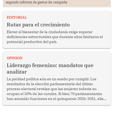
segundo informe de gastos de campaña
EDITORIAL
Rutas para el crecimiento
Elevar el bienestar de la ciudadanía exige superar
deficiencias estructurales que durante años limitaron el
potencial productivo del país.
OPINION
Liderazgo femenino: mandatos que
analizar
La paridad política aún es un sueño por cumplir. Los
resultados de la elección parlamentaria del último
proceso electoral revelan que las mujeres todavía no
ocupan el 50% de las curules. Si bien 70 parlamentarias
han asumido funciones en el quinquenio 2026-2031, ellas
representan apenas el 36.8% de los 190 integrantes del
nuevo Congreso bicameral (60 senadores y 130
diputados).