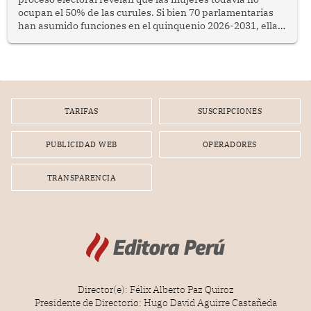
ocupan el 50% de las curules. Si bien 70 parlamentarias
han asumido funciones en el quinquenio 2026-2031, ellas
representan apenas el 36.8% de los 190 integrantes del
nuevo Congreso bicameral (60 senadores y 130
diputados).
TARIFAS
SUSCRIPCIONES
PUBLICIDAD WEB
OPERADORES
TRANSPARENCIA
Director(e): Félix Alberto Paz Quiroz
Presidente de Directorio: Hugo David Aguirre Castañeda