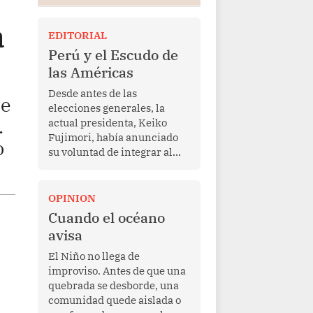
a
EDITORIAL
Perú y el Escudo de
las Américas
Desde antes de las
se
elecciones generales, la
.
actual presidenta, Keiko
Fujimori, había anunciado
o
su voluntad de integrar al
Perú a la iniciativa Escudo
de las Américas, presentada
en marzo de este año por el
OPINION
mandatario estadounidense
Cuando el océano
Donald Trump, con el fin de
avisa
enfrentar al crimen
transnacional organizado y
El Niño no llega de
al tráfico de drogas.
improviso. Antes de que una
quebrada se desborde, una
comunidad quede aislada o