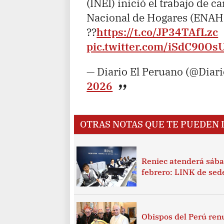
(INEI) inició el trabajo de 
Nacional de Hogares (ENAHO
??
https://t.co/JP34TAfLzc
pic.twitter.com/iSdC90Os
— Diario El Peruano (@Diar
2026
OTRAS NOTAS QUE TE PUEDEN 
Reniec atenderá sába
febrero: LINK de sede
Obispos del Perú ren