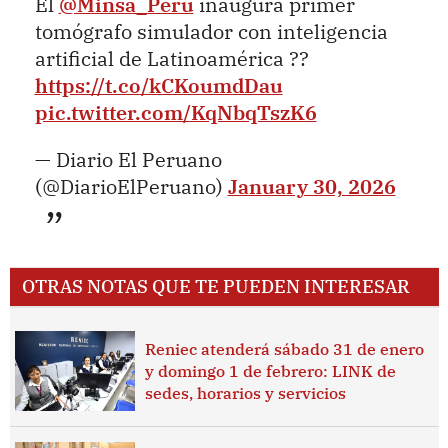
El
@Minsa_Peru
inaugura primer
tomógrafo simulador con inteligencia
artificial de Latinoamérica ??
https://t.co/kCKoumdDau
pic.twitter.com/KqNbqTszK6
— Diario El Peruano
(@DiarioElPeruano)
January 30, 2026
OTRAS NOTAS QUE TE PUEDEN INTERESAR
Reniec atenderá sábado 31 de enero
y domingo 1 de febrero: LINK de
sedes, horarios y servicios