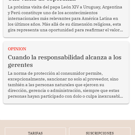
La próxima visita del papa León XIV a Uruguay, Argentina
y Perú constituye uno de los acontecimientos
internacionales más relevantes para América Latina en
los últimos años. Más allá de su dimensión religiosa, esta
gira representa una oportunidad para reafirmar el valor
del diálogo, fortalecer los vínculos entre los pueblos y
proyectar una imagen de cooperación en una región que
enfrenta desafíos en materia de desarrollo, cohesión
OPINION
social y gobernabilidad.
Cuando la responsabilidad alcanza a los
gerentes
La norma de protección al consumidor permite,
excepcionalmente, sancionar no solo al proveedor, sino
también a las personas naturales que ejercen su
dirección, gerencia o administración, siempre que estas
personas hayan participado con dolo o culpa inexcusable
en el planeamiento, la realización o la ejecución de la
infracción. En un caso reciente, Indecopi sancionó al
gerente de un proveedor de servicios de entretenimiento
por la frustrada realización de un meet and greet con
Lionel Messi, cuya presencia fue ofrecida, a su vez, por el
gerente de la empresa promotora en una entrevista
TARIFAS
SUSCRIPCIONES