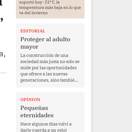
a
soportó hoy -21⁰ C, la
temperatura más baja en lo que
,
va del invierno
EDITORIAL
Proteger al adulto
mayor
a,
La construcción de una
sociedad más justa no solo se
mide por las oportunidades
que ofrece a las nuevas
generaciones, sino también
por la manera en que
protege a quienes, después
de una vida de esfuerzo y
OPINION
trabajo, afrontan la vejez en
Pequeñas
condiciones de
eternidades
vulnerabilidad. El anuncio
formulado por la presidenta
Hace algunos días volví a
de la república, Keiko
darle cuerda a un reloj