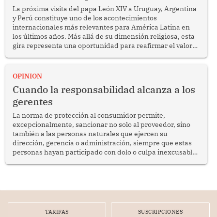
La próxima visita del papa León XIV a Uruguay, Argentina
y Perú constituye uno de los acontecimientos
internacionales más relevantes para América Latina en
los últimos años. Más allá de su dimensión religiosa, esta
gira representa una oportunidad para reafirmar el valor
del diálogo, fortalecer los vínculos entre los pueblos y
proyectar una imagen de cooperación en una región que
enfrenta desafíos en materia de desarrollo, cohesión
OPINION
social y gobernabilidad.
Cuando la responsabilidad alcanza a los
gerentes
La norma de protección al consumidor permite,
excepcionalmente, sancionar no solo al proveedor, sino
también a las personas naturales que ejercen su
dirección, gerencia o administración, siempre que estas
personas hayan participado con dolo o culpa inexcusable
en el planeamiento, la realización o la ejecución de la
infracción. En un caso reciente, Indecopi sancionó al
gerente de un proveedor de servicios de entretenimiento
por la frustrada realización de un meet and greet con
Lionel Messi, cuya presencia fue ofrecida, a su vez, por el
gerente de la empresa promotora en una entrevista
TARIFAS
SUSCRIPCIONES
radial.