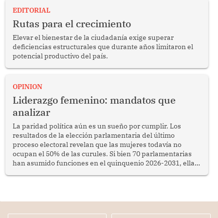
EDITORIAL
Rutas para el crecimiento
Elevar el bienestar de la ciudadanía exige superar
deficiencias estructurales que durante años limitaron el
potencial productivo del país.
OPINION
Liderazgo femenino: mandatos que
analizar
La paridad política aún es un sueño por cumplir. Los
resultados de la elección parlamentaria del último
proceso electoral revelan que las mujeres todavía no
ocupan el 50% de las curules. Si bien 70 parlamentarias
han asumido funciones en el quinquenio 2026-2031, ellas
representan apenas el 36.8% de los 190 integrantes del
nuevo Congreso bicameral (60 senadores y 130
diputados).