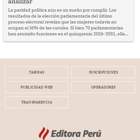
analizar
La paridad política aún es un sueño por cumplir. Los
resultados de la elección parlamentaria del último
proceso electoral revelan que las mujeres todavía no
ocupan el 50% de las curules. Si bien 70 parlamentarias
han asumido funciones en el quinquenio 2026-2031, ellas
representan apenas el 36.8% de los 190 integrantes del
nuevo Congreso bicameral (60 senadores y 130
diputados).
TARIFAS
SUSCRIPCIONES
PUBLICIDAD WEB
OPERADORES
TRANSPARENCIA