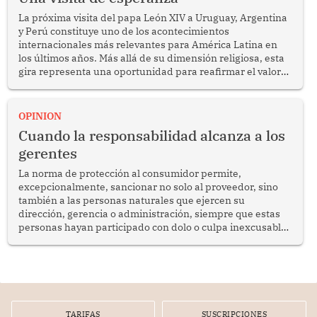
La próxima visita del papa León XIV a Uruguay, Argentina
y Perú constituye uno de los acontecimientos
internacionales más relevantes para América Latina en
los últimos años. Más allá de su dimensión religiosa, esta
gira representa una oportunidad para reafirmar el valor
del diálogo, fortalecer los vínculos entre los pueblos y
proyectar una imagen de cooperación en una región que
enfrenta desafíos en materia de desarrollo, cohesión
OPINION
social y gobernabilidad.
Cuando la responsabilidad alcanza a los
gerentes
La norma de protección al consumidor permite,
excepcionalmente, sancionar no solo al proveedor, sino
también a las personas naturales que ejercen su
dirección, gerencia o administración, siempre que estas
personas hayan participado con dolo o culpa inexcusable
en el planeamiento, la realización o la ejecución de la
infracción. En un caso reciente, Indecopi sancionó al
gerente de un proveedor de servicios de entretenimiento
por la frustrada realización de un meet and greet con
Lionel Messi, cuya presencia fue ofrecida, a su vez, por el
gerente de la empresa promotora en una entrevista
TARIFAS
SUSCRIPCIONES