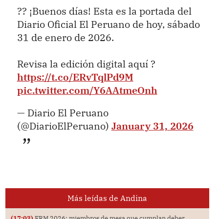
?? ¡Buenos días! Esta es la portada del
Diario Oficial El Peruano de hoy, sábado
31 de enero de 2026.
Revisa la edición digital aquí ?
https://t.co/ERvTqlPd9M
pic.twitter.com/Y6AAtmeOnh
— Diario El Peruano
(@DiarioElPeruano)
January 31, 2026
Más leídas de Andina
(17:03)
ERM 2026: miembros de mesa que cumplan deber