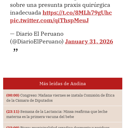
sobre una presunta praxis quirúrgica
inadecuada
https://t.co/8MLh79gUhc
pic.twitter.com/qiThspMeuJ
— Diario El Peruano
(@DiarioElPeruano)
January 31, 2026
Más leídas de Andina
(00:00)
Congreso: Mañana viernes se instala Comisión de Ética
de la Cámara de Diputados
(23:11)
Semana de la Lactancia: Minsa reafirma que leche
materna es la primera vacuna del bebe
(23:09)
Piura: municipalidad erradica desmonte y residuos