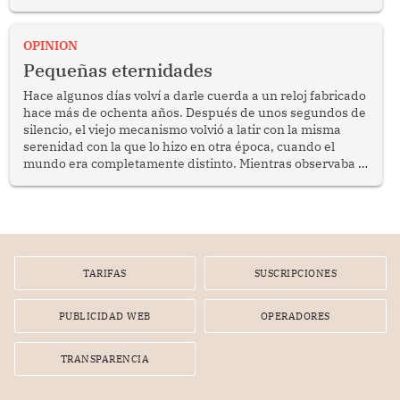
anuncio formulado por la presidenta de la república,
Keiko Fujimori, de incrementar de 350 a 700 soles
bimestrales el subsidio que reciben los beneficiarios del
OPINION
programa Pensión 65 abre una oportunidad para
Pequeñas eternidades
reflexionar sobre la importancia de fortalecer las políticas
públicas dirigidas a los adultos mayores en pobreza.
Hace algunos días volví a darle cuerda a un reloj fabricado
hace más de ochenta años. Después de unos segundos de
silencio, el viejo mecanismo volvió a latir con la misma
serenidad con la que lo hizo en otra época, cuando el
mundo era completamente distinto. Mientras observaba el
lento movimiento de sus agujas pensé que algunas cosas
poseen una misteriosa capacidad para sobrevivir al
tiempo.
TARIFAS
SUSCRIPCIONES
PUBLICIDAD WEB
OPERADORES
TRANSPARENCIA