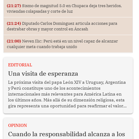
(21:27)
Sismo de magnitud 5.0 en Chupaca deja tres heridos,
viviendas colapsadas y corte de luz
(21:24)
Diputado Carlos Domínguez articula acciones para
destrabar obras y mayor control en Áncash
(21:00)
Neven Ilic: Perú está en un nivel capaz de alcanzar
cualquier meta cuando trabaja unido
EDITORIAL
Una visita de esperanza
La próxima visita del papa León XIV a Uruguay, Argentina
y Perú constituye uno de los acontecimientos
internacionales más relevantes para América Latina en
los últimos años. Más allá de su dimensión religiosa, esta
gira representa una oportunidad para reafirmar el valor
del diálogo, fortalecer los vínculos entre los pueblos y
proyectar una imagen de cooperación en una región que
enfrenta desafíos en materia de desarrollo, cohesión
OPINION
social y gobernabilidad.
Cuando la responsabilidad alcanza a los