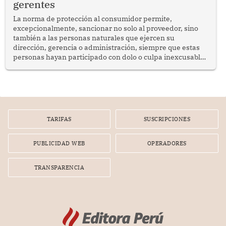
gerentes
La norma de protección al consumidor permite,
excepcionalmente, sancionar no solo al proveedor, sino
también a las personas naturales que ejercen su
dirección, gerencia o administración, siempre que estas
personas hayan participado con dolo o culpa inexcusable
en el planeamiento, la realización o la ejecución de la
infracción. En un caso reciente, Indecopi sancionó al
gerente de un proveedor de servicios de entretenimiento
por la frustrada realización de un meet and greet con
Lionel Messi, cuya presencia fue ofrecida, a su vez, por el
gerente de la empresa promotora en una entrevista
TARIFAS
SUSCRIPCIONES
radial.
PUBLICIDAD WEB
OPERADORES
TRANSPARENCIA