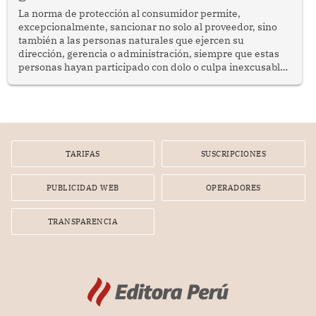
La norma de protección al consumidor permite,
excepcionalmente, sancionar no solo al proveedor, sino
también a las personas naturales que ejercen su
dirección, gerencia o administración, siempre que estas
personas hayan participado con dolo o culpa inexcusable
en el planeamiento, la realización o la ejecución de la
infracción. En un caso reciente, Indecopi sancionó al
gerente de un proveedor de servicios de entretenimiento
por la frustrada realización de un meet and greet con
Lionel Messi, cuya presencia fue ofrecida, a su vez, por el
gerente de la empresa promotora en una entrevista
TARIFAS
SUSCRIPCIONES
radial.
PUBLICIDAD WEB
OPERADORES
TRANSPARENCIA