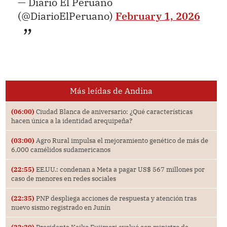
— Diario El Peruano
(@DiarioElPeruano)
February 1, 2026
Más leídas de Andina
(06:00)
Ciudad Blanca de aniversario: ¿Qué características
hacen única a la identidad arequipeña?
(03:00)
Agro Rural impulsa el mejoramiento genético de más de
6,000 camélidos sudamericanos
(22:55)
EE.UU.: condenan a Meta a pagar US$ 567 millones por
caso de menores en redes sociales
(22:35)
PNP despliega acciones de respuesta y atención tras
nuevo sismo registrado en Junín
(22:30)
Presidenta Keiko Fujimori evaluó con ministro de