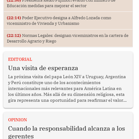
Educación medidas para mejorar el sector
(22:14)
Poder Ejecutivo designa a Alfredo Lozada como
viceministro de Vivienda y Urbanismo
(22:12)
Normas Legales: designan viceministros en la cartera de
Desarrollo Agrario y Riego
EDITORIAL
Una visita de esperanza
La próxima visita del papa León XIV a Uruguay, Argentina
y Perú constituye uno de los acontecimientos
internacionales más relevantes para América Latina en
los últimos años. Más allá de su dimensión religiosa, esta
gira representa una oportunidad para reafirmar el valor
del diálogo, fortalecer los vínculos entre los pueblos y
proyectar una imagen de cooperación en una región que
enfrenta desafíos en materia de desarrollo, cohesión
OPINION
social y gobernabilidad.
Cuando la responsabilidad alcanza a los
gerentes