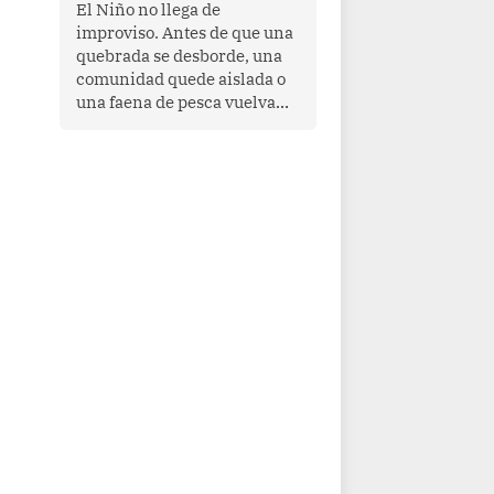
transnacional organizado y
El Niño no llega de
al tráfico de drogas.
improviso. Antes de que una
quebrada se desborde, una
comunidad quede aislada o
una faena de pesca vuelva
con las redes vacías, el
océano avisa. Hoy las señales
son claras: el Pacífico
tropical se está calentando y
el Perú tiene una ventana
estrecha para prepararse.