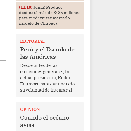
(11:10)
Junin: Produce
destinará más de S/ 35 millones
para modernizar mercado
modelo de Chupaca
EDITORIAL
Perú y el Escudo de
las Américas
Desde antes de las
elecciones generales, la
actual presidenta, Keiko
Fujimori, había anunciado
su voluntad de integrar al
Perú a la iniciativa Escudo
de las Américas, presentada
en marzo de este año por el
OPINION
mandatario estadounidense
Cuando el océano
Donald Trump, con el fin de
avisa
enfrentar al crimen