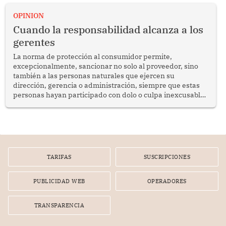
proyectar una imagen de cooperación en una región que
enfrenta desafíos en materia de desarrollo, cohesión
OPINION
social y gobernabilidad.
Cuando la responsabilidad alcanza a los
gerentes
La norma de protección al consumidor permite,
excepcionalmente, sancionar no solo al proveedor, sino
también a las personas naturales que ejercen su
dirección, gerencia o administración, siempre que estas
personas hayan participado con dolo o culpa inexcusable
en el planeamiento, la realización o la ejecución de la
infracción. En un caso reciente, Indecopi sancionó al
gerente de un proveedor de servicios de entretenimiento
por la frustrada realización de un meet and greet con
Lionel Messi, cuya presencia fue ofrecida, a su vez, por el
gerente de la empresa promotora en una entrevista
TARIFAS
SUSCRIPCIONES
radial.
PUBLICIDAD WEB
OPERADORES
TRANSPARENCIA