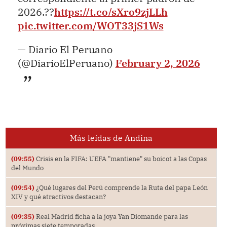
2026.??
https://t.co/sXro9zjLLh
pic.twitter.com/WOT33jS1Ws
— Diario El Peruano
(@DiarioElPeruano)
February 2, 2026
Más leídas de Andina
(09:55)
Crisis en la FIFA: UEFA "mantiene" su boicot a las Copas
del Mundo
(09:54)
¿Qué lugares del Perú comprende la Ruta del papa León
XIV y qué atractivos destacan?
(09:35)
Real Madrid ficha a la joya Yan Diomande para las
próximas siete temporadas