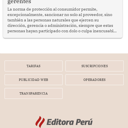
gerentes
La norma de protección al consumidor permite,
excepcionalmente, sancionar no solo al proveedor, sino
también a las personas naturales que ejercen su
dirección, gerencia o administración, siempre que estas
personas hayan participado con dolo o culpa inexcusable
en el planeamiento, la realización o la ejecución de la
infracción. En un caso reciente, Indecopi sancionó al
gerente de un proveedor de servicios de entretenimiento
por la frustrada realización de un meet and greet con
Lionel Messi, cuya presencia fue ofrecida, a su vez, por el
gerente de la empresa promotora en una entrevista
TARIFAS
SUSCRIPCIONES
radial.
PUBLICIDAD WEB
OPERADORES
TRANSPARENCIA