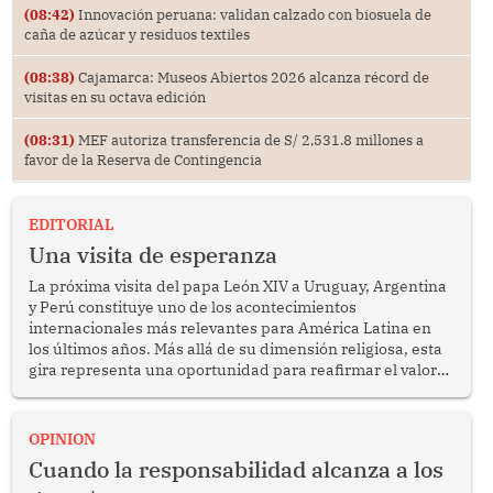
(08:42)
Innovación peruana: validan calzado con biosuela de
caña de azúcar y residuos textiles
(08:38)
Cajamarca: Museos Abiertos 2026 alcanza récord de
visitas en su octava edición
(08:31)
MEF autoriza transferencia de S/ 2,531.8 millones a
favor de la Reserva de Contingencia
EDITORIAL
Una visita de esperanza
La próxima visita del papa León XIV a Uruguay, Argentina
y Perú constituye uno de los acontecimientos
internacionales más relevantes para América Latina en
los últimos años. Más allá de su dimensión religiosa, esta
gira representa una oportunidad para reafirmar el valor
del diálogo, fortalecer los vínculos entre los pueblos y
proyectar una imagen de cooperación en una región que
enfrenta desafíos en materia de desarrollo, cohesión
OPINION
social y gobernabilidad.
Cuando la responsabilidad alcanza a los