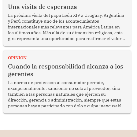
Una visita de esperanza
La próxima visita del papa León XIV a Uruguay, Argentina
y Perú constituye uno de los acontecimientos
internacionales más relevantes para América Latina en
los últimos años. Más allá de su dimensión religiosa, esta
gira representa una oportunidad para reafirmar el valor
del diálogo, fortalecer los vínculos entre los pueblos y
proyectar una imagen de cooperación en una región que
enfrenta desafíos en materia de desarrollo, cohesión
OPINION
social y gobernabilidad.
Cuando la responsabilidad alcanza a los
gerentes
La norma de protección al consumidor permite,
excepcionalmente, sancionar no solo al proveedor, sino
también a las personas naturales que ejercen su
dirección, gerencia o administración, siempre que estas
personas hayan participado con dolo o culpa inexcusable
en el planeamiento, la realización o la ejecución de la
infracción. En un caso reciente, Indecopi sancionó al
gerente de un proveedor de servicios de entretenimiento
por la frustrada realización de un meet and greet con
Lionel Messi, cuya presencia fue ofrecida, a su vez, por el