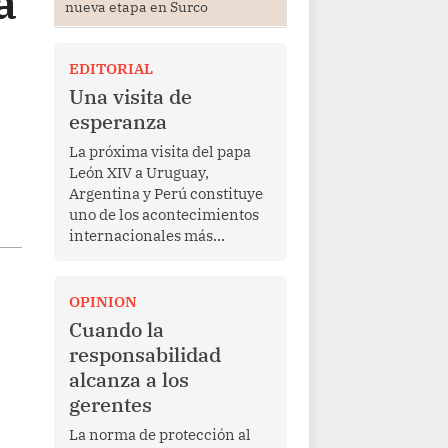
a
nueva etapa en Surco
EDITORIAL
Una visita de
esperanza
La próxima visita del papa
León XIV a Uruguay,
Argentina y Perú constituye
uno de los acontecimientos
internacionales más
relevantes para América
Latina en los últimos años.
Más allá de su dimensión
OPINION
religiosa, esta gira
Cuando la
representa una oportunidad
responsabilidad
para reafirmar el valor del
alcanza a los
diálogo, fortalecer los
gerentes
vínculos entre los pueblos y
proyectar una imagen de
La norma de protección al
cooperación en una región