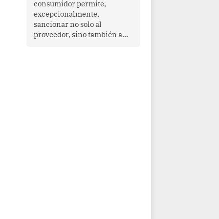
consumidor permite,
que enfrenta desafíos en
excepcionalmente,
materia de desarrollo,
sancionar no solo al
cohesión social y
proveedor, sino también a
gobernabilidad.
las personas naturales que
ejercen su dirección,
gerencia o administración,
siempre que estas personas
hayan participado con dolo o
culpa inexcusable en el
planeamiento, la realización
o la ejecución de la
infracción. En un caso
reciente, Indecopi sancionó
al gerente de un proveedor
de servicios de
entretenimiento por la
frustrada realización de un
meet and greet con Lionel
Messi, cuya presencia fue
ofrecida, a su vez, por el