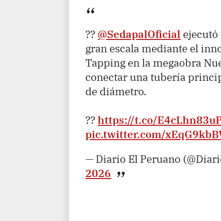
??
@SedapalOficial
ejecutó
gran escala mediante el in
Tapping en la megaobra Nu
conectar una tubería princi
de diámetro.
??
https://t.co/E4cLhn83u
pic.twitter.com/xEqG9kbB
— Diario El Peruano (@Diar
2026