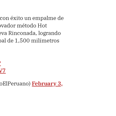
 con éxito un empalme de
novador método Hot
eva Rinconada, logrando
pal de 1,500 milímetros
P
V7
ioElPeruano)
February 3,