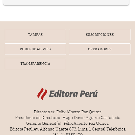
en el planeamiento, la realización o la ejecución de la
infracción. En un caso reciente, Indecopi sancionó al
gerente de un proveedor de servicios de entretenimiento
por la frustrada realización de un meet and greet con
Lionel Messi, cuya presencia fue ofrecida, a su vez, por el
gerente de la empresa promotora en una entrevista
TARIFAS
SUSCRIPCIONES
radial.
PUBLICIDAD WEB
OPERADORES
TRANSPARENCIA
Director(e): Félix Alberto Paz Quiroz
Presidente de Directorio: Hugo David Aguirre Castañeda
Gerente General(e): Félix Alberto Paz Quiroz
Editora Perú Av. Alfonso Ugarte 873, Lima 1 Central Telefónica
(51-1) 3150400