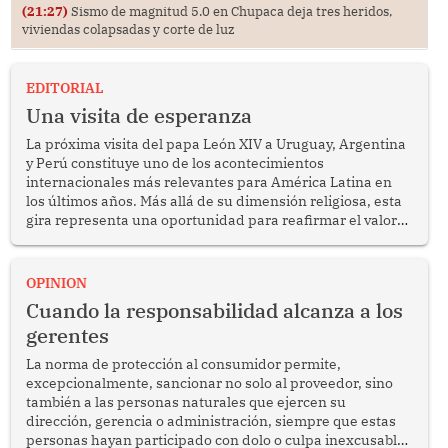
(21:27)
Sismo de magnitud 5.0 en Chupaca deja tres heridos,
viviendas colapsadas y corte de luz
EDITORIAL
Una visita de esperanza
La próxima visita del papa León XIV a Uruguay, Argentina
y Perú constituye uno de los acontecimientos
internacionales más relevantes para América Latina en
los últimos años. Más allá de su dimensión religiosa, esta
gira representa una oportunidad para reafirmar el valor
del diálogo, fortalecer los vínculos entre los pueblos y
proyectar una imagen de cooperación en una región que
enfrenta desafíos en materia de desarrollo, cohesión
OPINION
social y gobernabilidad.
Cuando la responsabilidad alcanza a los
gerentes
La norma de protección al consumidor permite,
excepcionalmente, sancionar no solo al proveedor, sino
también a las personas naturales que ejercen su
dirección, gerencia o administración, siempre que estas
personas hayan participado con dolo o culpa inexcusable